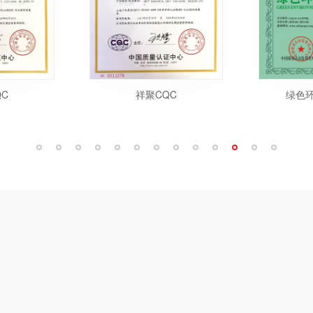
C
祥聚CQC
绿色