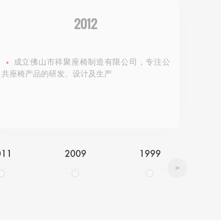
2011
公司筹备阶段，定位生产中高端公共座椅系
段
列产品
业内
011
2009
1999
>