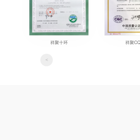
祥聚十环
祥聚CQ
<