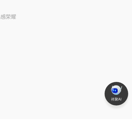
倍感荣耀
祥聚AI