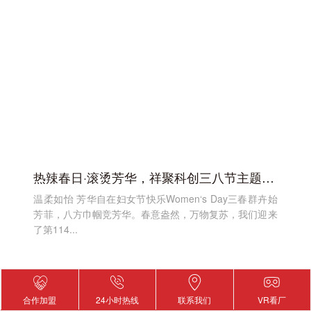
热辣春日·滚烫芳华，祥聚科创三八节主题活动
温柔如怡 芳华自在妇女节快乐Women‘s Day三春群卉始
芳菲，八方巾帼竞芳华。春意盎然，万物复苏，我们迎来
了第114...
合作加盟
24小时热线
联系我们
VR看厂
2024-03-08
查看更多
>