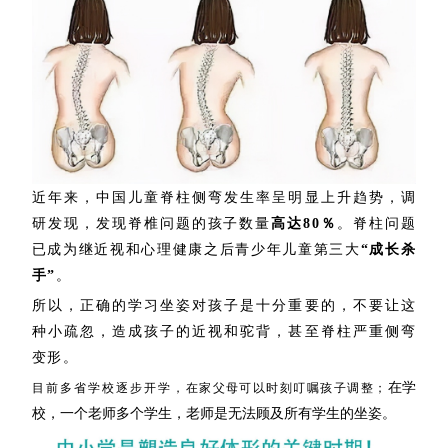
近年来，中国儿童脊柱侧弯发生率呈明显上升趋势，调
研发现，发现脊椎问题的孩子数量
高达80％
。脊柱问题
已成为继近视和心理健康之后
青少年
儿童第三大
“成长杀
手”
。
所以，正确的学习坐姿对孩子是十分重要的，不要让这
种小疏忽，造成孩子的近视和驼背，甚至脊柱严重侧弯
变形。
在学
目前多省学校逐步开学，
在家父母可以时刻叮嘱孩子调整；
校，一个老师多个学生，老师是无法顾及所有学生的坐姿。