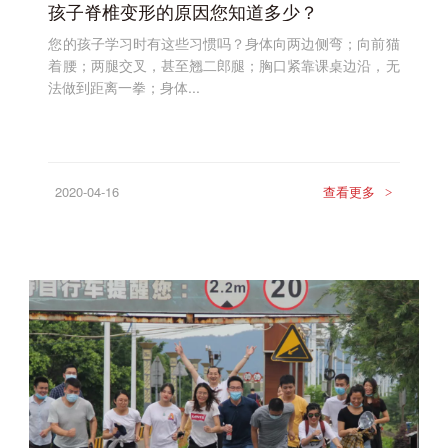
孩子脊椎变形的原因您知道多少？
您的孩子学习时有这些习惯吗？身体向两边侧弯；向前猫
着腰；两腿交叉，甚至翘二郎腿；胸口紧靠课桌边沿，无
法做到距离一拳；身体...
2020-04-16
查看更多
>