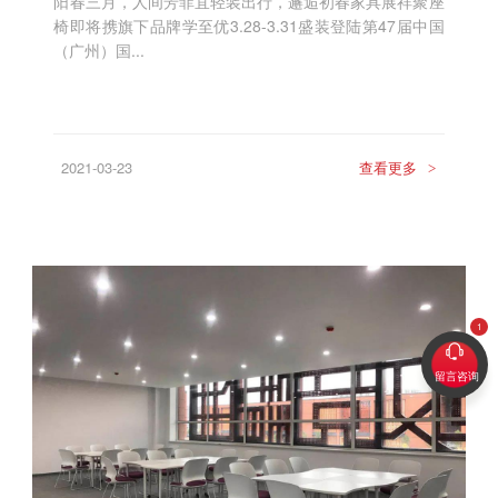
阳春三月，人间芳菲宜轻装出行，邂逅初春家具展祥聚座
椅即将携旗下品牌学至优3.28-3.31盛装登陆第47届中国
（广州）国...
2021-03-23
查看更多
>
留言咨询