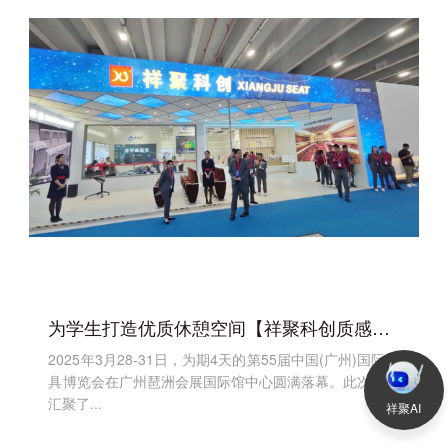
为学生打造优质休憩空间【祥聚科创质感午休课桌椅天府星002】
2025年3月28-31日，为期4天的第55届中国(广州)国际家
具博览会在广州琶洲会展国际馆中心圆满落幕。此次展会
汇聚了...
祥聚AI