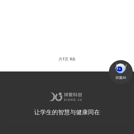
课桌椅：场地要求
普通教室布置规定1 我国现行国家标准《学校课桌椅卫生标准》GB
7792规定了中小学校使用的课桌椅各...
共
1
页
4
条
祥聚AI
让学生的智慧与健康同在