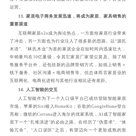
运营。
13. 家居电子商务发展迅速，将成为家居、家具销售的
重要渠道
互联网家居o2o成为舆论热点，一方面给家居行业带来
了冲击，另一方面也为行业注入了很多新的思路。以“源氏
木语”、“林氏木业”为首的家居企业在短时间内迅速壮大，
年销量均在10亿量级，令其它家居厂家望尘莫及。除了销
售服务平台外，还包括新的品牌营销方式，如线上销售＋
线下服务、社区沟通＋电商销售等。但总体而言家居业的
互联网化、电商化进程与其他行业相比还有差距。
14. 人工智能的交互
人工智能作为下一个入口级平台已成功登陆智能家居
市场，苹果的Siri植入HomeKit；谷歌的GoogleHome登台
亮相；微软的Cortana进入海尔的优家系统，AI成了智能家
居下一个“扎堆演进”的必由之路。在经历了“伪需求”、“体
验冗余”、“入口误区”之后，有望迈向一个更加成熟的形